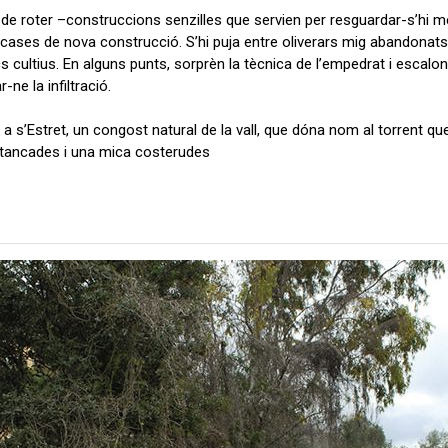
de roter –construccions senzilles que servien per resguardar-s’hi men
ases de nova construcció. S’hi puja entre oliverars mig abandonats
s cultius. En alguns punts, sorprèn la tècnica de l’empedrat i escalonat
ar-ne la infiltració.
a a s’Estret, un congost natural de la vall, que dóna nom al torrent q
s tancades i una mica costerudes