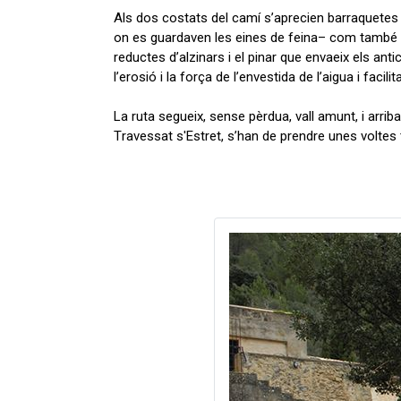
Als dos costats del camí s’aprecien barraquetes 
on es guardaven les eines de feina– com també c
reductes d’alzinars i el pinar que envaeix els antic
l’erosió i la força de l’envestida de l’aigua i facilit
La ruta segueix, sense pèrdua, vall amunt, i arrib
Travessat s'Estret, s’han de prendre unes volte