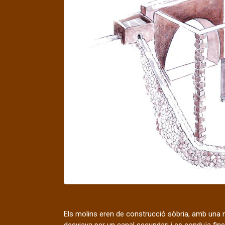
Els molins eren de construcció sòbria, amb una ma
desviava per un canal secundari i es conduïa fins 