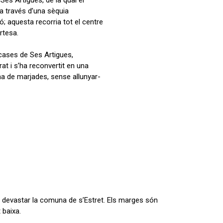
Ses Artigues, de la qual el
 a través d’una sèquia
; aquesta recorria tot el centre
ortesa.
 cases de Ses Artigues,
at i s’ha reconvertit en una
na de marjades, sense allunyar-
a devastar la comuna de s’Estret. Els marges són
t baixa.