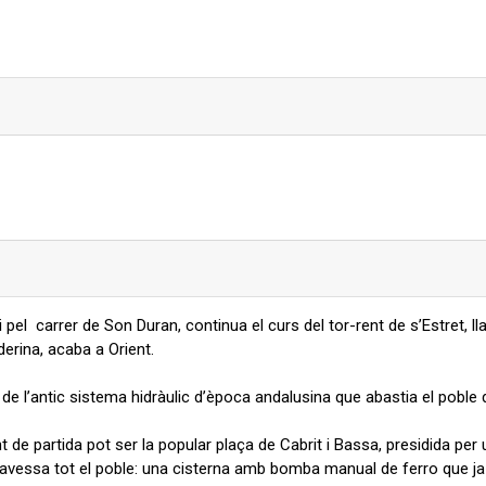
 i pel carrer de Son Duran, continua el curs del tor-rent de s’Estret, l
nderina, acaba a Orient.
t de l’antic sistema hidràulic d’època andalusina que abastia el poble 
nt de partida pot ser la popular plaça de Cabrit i Bassa, presidida p
ravessa tot el poble: una cisterna amb bomba manual de ferro que j