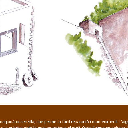
quinària senzilla, que permetia fàcil reparació i manteniment. L’aigu
a la cubeta, sota la qual es trobava el molí. Quan l’aigua en saltava, 