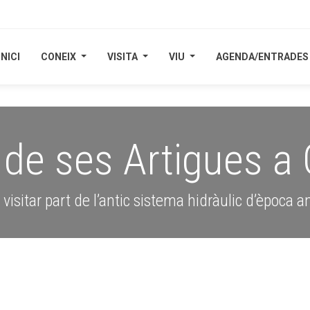
INICI
INICI
CONEIX
CONEIX
VISITA
VISITA
VIU
VIU
AGENDA/ENTRADES
AGENDA/ENTRADES
de ses Artigues a 
 visitar part de l’antic sistema hidràulic d’època a