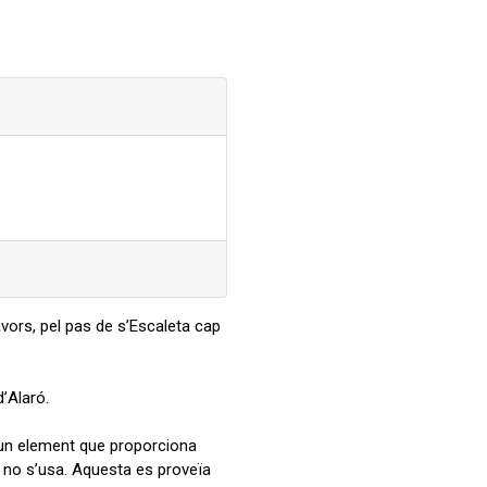
lavors, pel pas de s’Escaleta cap
d’Alaró.
er un element que proporciona
a no s’usa. Aquesta es proveïa