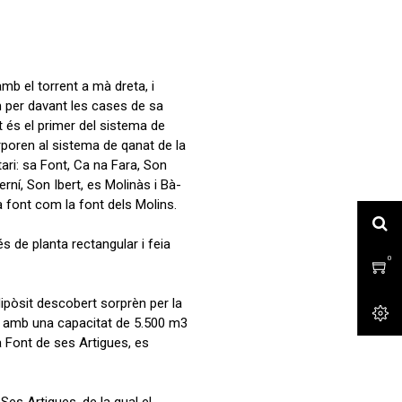
amb el torrent a mà dreta, i
 per davant les cases de sa
st és el primer del sistema de
poren al sistema de qanat de la
tari: sa Font, Ca na Fara, Son
rní, Son Ibert, es Molinàs i Bà-
a font com la font dels Molins.
s de planta rectangular i feia
0
0
ipòsit descobert sorprèn per la
ó amb una capacitat de 5.500 m3
a Font de ses Artigues, es