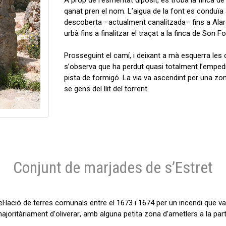
A prop de l’esmentat dipòsit, es troba la finca de 
qanat pren el nom. L’aigua de la font es conduïa
descoberta –actualment canalitzada– fins a Alaró
urbà fins a finalitzar el traçat a la finca de Son F
Prosseguint el camí, i deixant a mà esquerra les
s’observa que ha perdut quasi totalment l’empedr
pista de formigó. La via va ascendint per una zo
se gens del llit del torrent.
Conjunt de marjades de s’Estret
·lació de terres comunals entre el 1673 i 1674 per un incendi que v
majoritàriament d’oliverar, amb alguna petita zona d’ametlers a la par