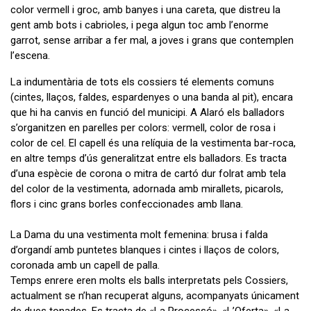
color vermell i groc, amb banyes i una careta, que distreu la
gent amb bots i cabrioles, i pega algun toc amb l’enorme
garrot, sense arribar a fer mal, a joves i grans que contemplen
l’escena.
La indumentària de tots els cossiers té elements comuns
(cintes, llaços, faldes, espardenyes o una banda al pit), encara
que hi ha canvis en funció del municipi. A Alaró els balladors
s’organitzen en parelles per colors: vermell, color de rosa i
color de cel. El capell és una relíquia de la vestimenta bar-roca,
en altre temps d’ús generalitzat entre els balladors. Es tracta
d’una espècie de corona o mitra de cartó dur folrat amb tela
del color de la vestimenta, adornada amb mirallets, picarols,
flors i cinc grans borles confeccionades amb llana.
La Dama du una vestimenta molt femenina: brusa i falda
d’organdí amb puntetes blanques i cintes i llaços de colors,
coronada amb un capell de palla.
Temps enrere eren molts els balls interpretats pels Cossiers,
actualment se n’han recuperat alguns, acompanyats únicament
de dues tonades. Es tracta de «La Processó», «L’Oferta», «La