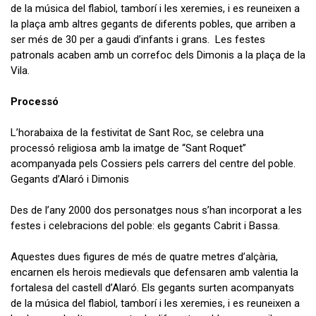
de la música del flabiol, tamborí i les xeremies, i es reuneixen a
la plaça amb altres gegants de diferents pobles, que arriben a
ser més de 30 per a gaudi d’infants i grans.
Les festes
patronals acaben amb un correfoc dels Dimonis a la plaça de la
Vila.
Processó
L’horabaixa de la festivitat de Sant Roc, se celebra una
processó religiosa amb la imatge de “Sant Roquet”
acompanyada pels Cossiers pels carrers del centre del poble.
Gegants d’Alaró i Dimonis
Des de l’any 2000 dos personatges nous s’han incorporat a les
festes i celebracions del poble: els gegants Cabrit i Bassa.
Aquestes dues figures de més de quatre metres d’alçària,
encarnen els herois medievals que defensaren amb valentia la
fortalesa del castell d’Alaró. Els gegants surten acompanyats
de la música del flabiol, tamborí i les xeremies, i es reuneixen a