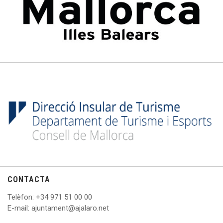
CONTACTA
Telèfon
: +
34 971 51 00 00
E
-mail: ajuntament@ajalaro.net