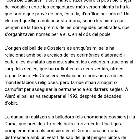
del vocable i entre les conjectures més versemblants hi ha la
que sosté que prové de cós, és a dir, d’un ‘lloc per córrer’. Un
element que lliga amb aquesta teoria, serien les cintes que
pengen de la faixa, premis de les corregudes celebrades, que
s’organitzaven només per a ells, en el cós del poble.
L’origen del ball dels Cossiers es antiquíssim, se’ls ha
relacionat amb balls arcaics de les cerimònies d’adoració i
culte a les divinitats agràries, salvant les evidents mutacions al
llarg dels segles, que han influït en els seus vestits, ritmes i
organització. Els Cossiers evolucionen i conviuen amb les
manifestacions religioses, però també s’han amagat o
camuflat per assegurar la permanència els darrers segles. A
Alaró el ball es va recuperar el 1992, després de dècades
d’oblit.
La dansa la realitzen sis balladors (els anomenats cossiers) i la
Dama, que presideix tots els balls i moviments. Una figura
complementària als cossiers és el Dimoni, una persona
disfressada amb un vestit de sac del qual pengen cintes de