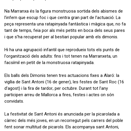
Na Marranxa és la figura monstruosa sortida dels abismes de
l’infern que escup foc i que centra gran part de l’actuació. La
peça representa una ratapinyada fantàstica i màgica que, no fa
tant de temps, feia por als més petits en boca dels seus pares
i que s’ha recuperat per al bestiari popular amb els dimonis.
Hi ha una agrupació infantil que reprodueix tots els punts de
l’organització dels adults: fins i tot tenen na Marranxeta, un
facsímil en petit de la monstruosa ratapinyada.
Els balls dels Dimonis tenen tres actuacions fixes a Alaró: la
vigília de Sant Antoni (16 de gener), les festes de Sant Roc (16
d’agost) i la fira de tardor, per octubre. Durant tot l’any
participen arreu de Mallorca a fires, festes i actes on són
convidats.
La festivitat de Sant Antoni és anunciada per la picarolada a
càrrec dels més joves, en un recorregut pels carrers del poble
fent sonar multitud de picarols. Els acompanya sant Antoni,