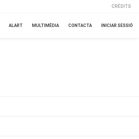
CRÈDITS
CRÈDITS
ALART
ALART
MULTIMÈDIA
MULTIMÈDIA
CONTACTA
CONTACTA
INICIAR SESSIÓ
INICIAR SESSIÓ