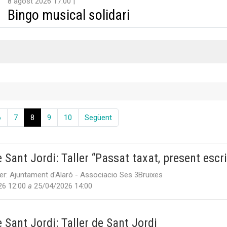
8 agost 2026 17:00
Bingo musical solidari
6
7
8
9
10
Següent
 Sant Jordi: Taller “Passat taxat, present escri
er:
Ajuntament d'Alaró - Associacio Ses 3Bruixes
26 12:00
a
25/04/2026 14:00
 Sant Jordi: Taller de Sant Jordi