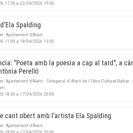
26 17:30
a
22/04/2026 19:00
d’Ela Spalding
er:
Ajuntament d'Alaró
26 11:00
a
18/04/2026 13:00
cia: "Poeta amb la poesia a cap al tard", a cà
tònia Perelló
er:
Ajuntament d'Alaró - Delegació d´Alaró de l´Obra Cultural Balear 
Rum
26 18:30
a
17/04/2026 20:00
e cant obert amb l’artista Ela Spalding
er:
Ajuntament d'Alaró
26 18:00
a
17/04/2026 20:00