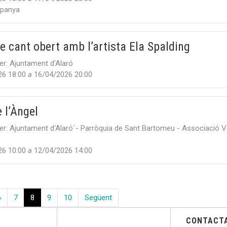
panya
e cant obert amb l’artista Ela Spalding
er:
Ajuntament d'Alaró
26 18:00
a
16/04/2026 20:00
 l’Àngel
er:
Ajuntament d'Alaró´- Parròquia de Sant Bartomeu - Associació V
26 10:00
a
12/04/2026 14:00
6
7
8
9
10
Següent
CONTACT