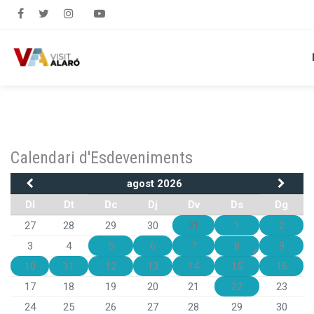
Calendari d'Esdeveniments
agost 2026
Dl
Dt
Dc
Dj
Dv
Ds
Dg
27
28
29
30
31
1
2
3
4
5
6
7
8
9
10
11
12
13
14
15
16
17
18
19
20
21
22
23
24
25
26
27
28
29
30