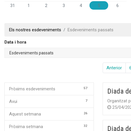
31
1
2
3
4
5
6
Els nostres esdeveniments
Esdeveniments passats
Data i hora
Anterior
57
Pròxims esdeveniments
Diada de
Organitzat p
7
Avui
25/04/20
26
Aquest setmana
32
Pròxima setmana
Diada de