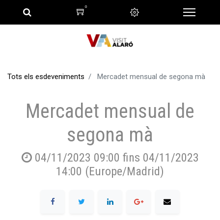
0
Tots els esdeveniments
Mercadet mensual de segona mà
Mercadet mensual de
segona mà
04/11/2023 09:00
fins
04/11/2023
14:00
(
Europe/Madrid
)