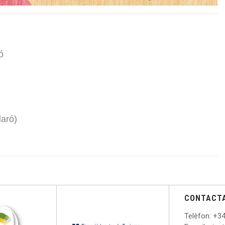
ó
laró)
CONTACT
Telèfon
: +
34