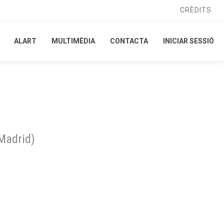
CRÈDITS
CRÈDITS
ALART
ALART
MULTIMÈDIA
MULTIMÈDIA
CONTACTA
CONTACTA
INICIAR SESSIÓ
INICIAR SESSIÓ
Madrid
)