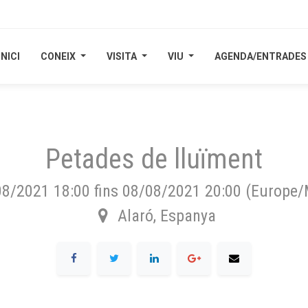
INICI
INICI
CONEIX
CONEIX
VISITA
VISITA
VIU
VIU
AGENDA/ENTRADES
AGENDA/ENTRADES
Petades de lluïment
08/2021 18:00
fins
08/08/2021 20:00
(
Europe/
Alaró
,
Espanya