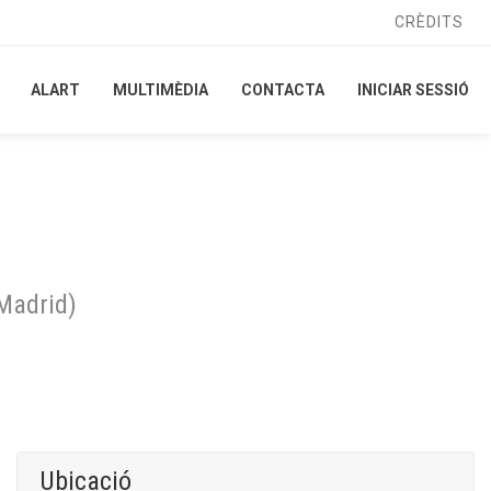
CRÈDITS
CRÈDITS
ALART
ALART
MULTIMÈDIA
MULTIMÈDIA
CONTACTA
CONTACTA
INICIAR SESSIÓ
INICIAR SESSIÓ
Madrid
)
Ubicació