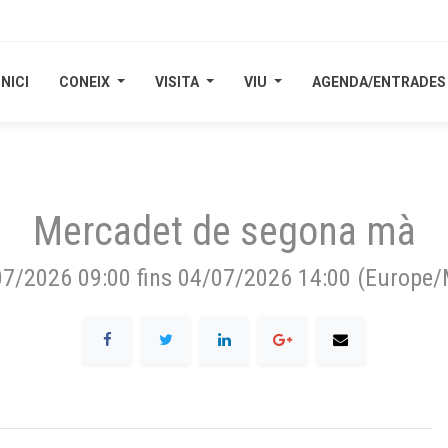
INICI
INICI
CONEIX
CONEIX
VISITA
VISITA
VIU
VIU
AGENDA/ENTRADES
AGENDA/ENTRADES
Mercadet de segona mà
07/2026 09:00
fins
04/07/2026 14:00
(
Europe/