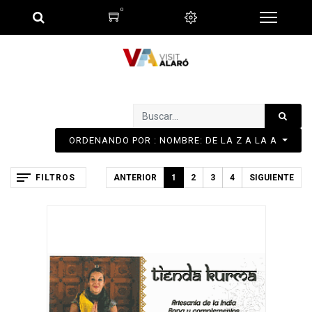
0
ORDENANDO POR : NOMBRE: DE LA Z A LA A
FILTROS
ANTERIOR
1
2
3
4
SIGUIENTE