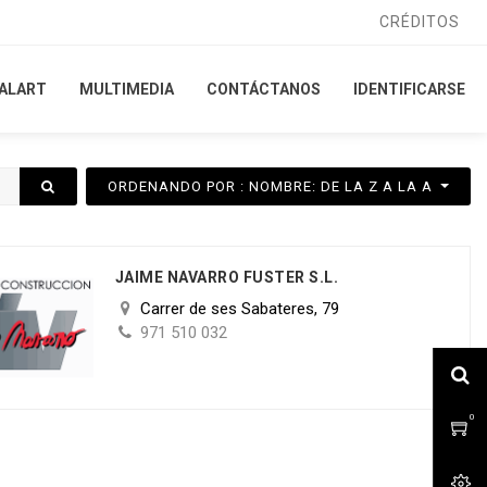
CRÉDITOS
CRÉDITOS
ALART
ALART
MULTIMEDIA
MULTIMEDIA
CONTÁCTANOS
CONTÁCTANOS
IDENTIFICARSE
IDENTIFICARSE
ORDENANDO POR : NOMBRE: DE LA Z A LA A
JAIME NAVARRO FUSTER S.L.
Carrer de ses Sabateres, 79
971 510 032
0
0