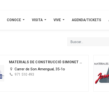
CONOCE
CONOCE
VISITA
VISITA
VIVE
VIVE
AGENDA/TICKETS
AGENDA/TICKETS
MATERIALS DE CONSTRUCCIÓ SIMONET S.L.
Carrer de Son Amengual, 35-1o
971 510 493