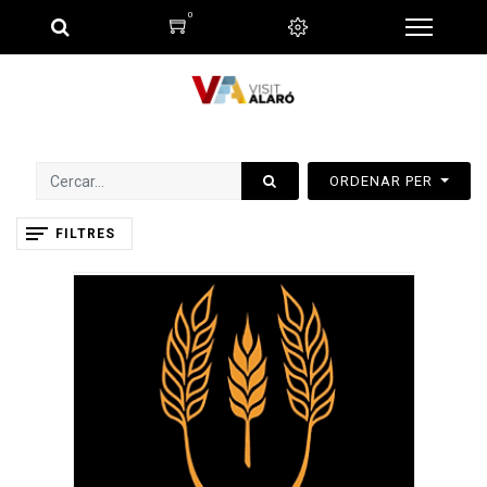
0
ORDENAR PER
FILTRES