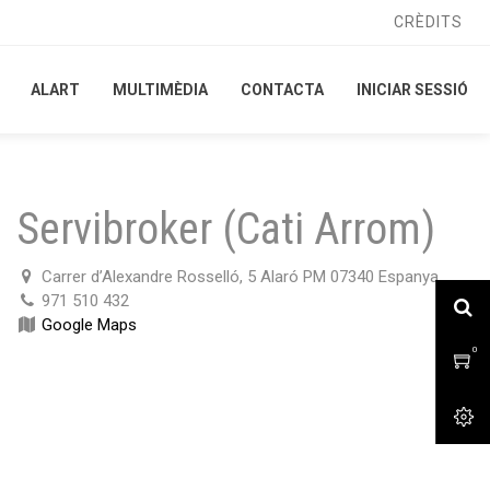
CRÈDITS
CRÈDITS
ALART
ALART
MULTIMÈDIA
MULTIMÈDIA
CONTACTA
CONTACTA
INICIAR SESSIÓ
INICIAR SESSIÓ
Servibroker (Cati Arrom)
Carrer d’Alexandre Rosselló, 5 Alaró PM 07340 Espanya
971 510 432
Google Maps
0
0