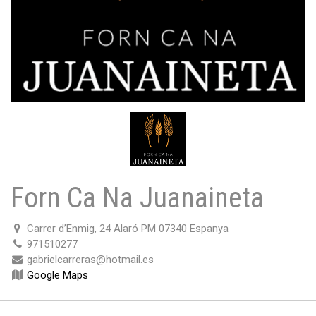
Forn Ca Na Juanaineta
Carrer d’Enmig, 24 Alaró PM 07340 Espanya
971510277
gabrielcarreras@hotmail.es
Google Maps