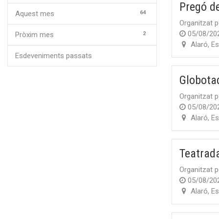
Pregó de
64
Aquest mes
Organitzat p
05/08/20
2
Pròxim mes
Alaró
,
Es
Esdeveniments passats
Globota
Organitzat p
05/08/20
Alaró
,
Es
Teatrada
Organitzat p
05/08/20
Alaró
,
Es