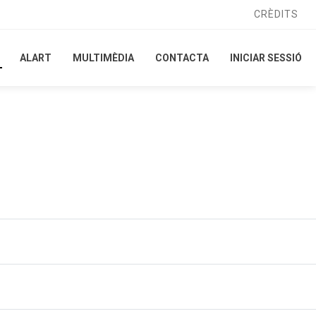
CRÈDITS
CRÈDITS
ALART
ALART
MULTIMÈDIA
MULTIMÈDIA
CONTACTA
CONTACTA
INICIAR SESSIÓ
INICIAR SESSIÓ