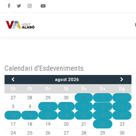
Calendari d'Esdeveniments
agost 2026
Dl
Dt
Dc
Dj
Dv
Ds
Dg
27
28
29
30
31
1
2
3
4
5
6
7
8
9
10
11
12
13
14
15
16
17
18
19
20
21
22
23
24
25
26
27
28
29
30