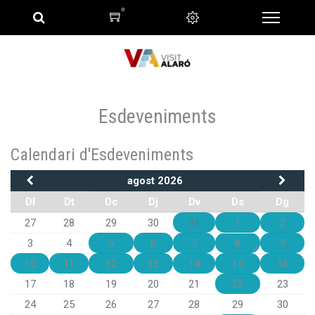
0
Esdeveniments
Calendari d'Esdeveniments
agost 2026
Dl
Dt
Dc
Dj
Dv
Ds
Dg
27
28
29
30
31
1
2
3
4
5
6
7
8
9
10
11
12
13
14
15
16
17
18
19
20
21
22
23
24
25
26
27
28
29
30