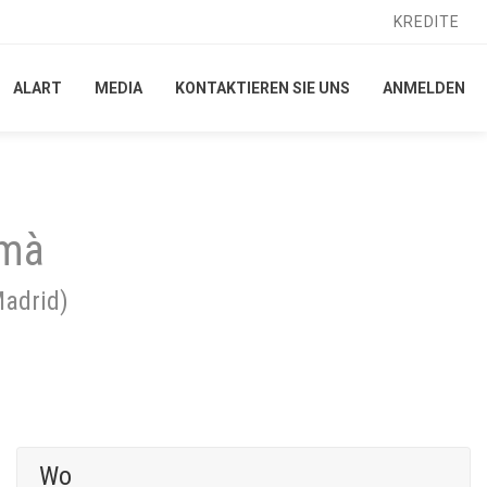
KREDITE
KREDITE
ALART
ALART
MEDIA
MEDIA
KONTAKTIEREN SIE UNS
KONTAKTIEREN SIE UNS
ANMELDEN
ANMELDEN
 mà
adrid
)
Wo