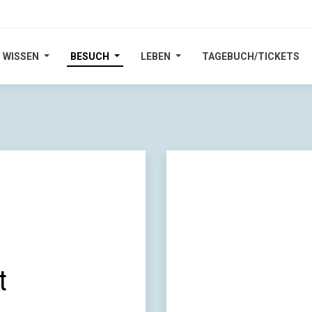
WISSEN
WISSEN
BESUCH
BESUCH
LEBEN
LEBEN
TAGEBUCH/TICKETS
TAGEBUCH/TICKETS
t