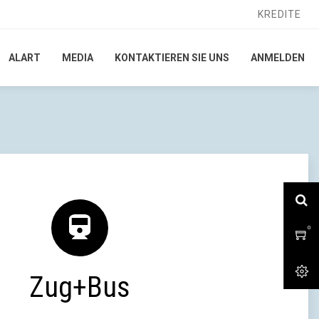
KREDITE
KREDITE
ALART
ALART
MEDIA
MEDIA
KONTAKTIEREN SIE UNS
KONTAKTIEREN SIE UNS
ANMELDEN
ANMELDEN
0
0
Zug+Bus