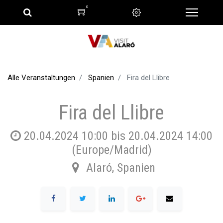
0
Alle Veranstaltungen
Spanien
Fira del Llibre
Fira del Llibre
20.04.2024 10:00
bis
20.04.2024 14:00
(
Europe/Madrid
)
Alaró
,
Spanien