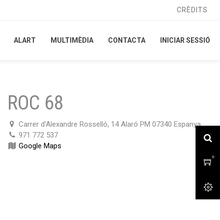
CRÈDITS
CRÈDITS
ALART
ALART
MULTIMÈDIA
MULTIMÈDIA
CONTACTA
CONTACTA
INICIAR SESSIÓ
INICIAR SESSIÓ
ROC 68
Carrer d’Alexandre Rosselló, 14 Alaró PM 07340 Espanya
971 772 537
Google Maps
0
0