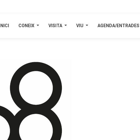
INICI
INICI
CONEIX
CONEIX
VISITA
VISITA
VIU
VIU
AGENDA/ENTRADES
AGENDA/ENTRADES