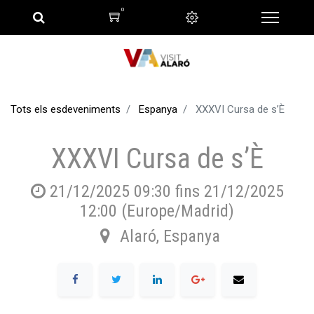
0
Tots els esdeveniments
Espanya
XXXVI Cursa de s’È
XXXVI Cursa de s’È
21/12/2025 09:30
fins
21/12/2025
12:00
(
Europe/Madrid
)
Alaró
,
Espanya