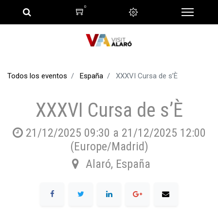
0
Todos los eventos
España
XXXVI Cursa de s’È
XXXVI Cursa de s’È
21/12/2025 09:30
a
21/12/2025 12:00
(
Europe/Madrid
)
Alaró
,
España