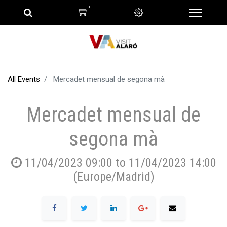
0
All Events
Mercadet mensual de segona mà
Mercadet mensual de
segona mà
11/04/2023 09:00
to
11/04/2023 14:00
(
Europe/Madrid
)