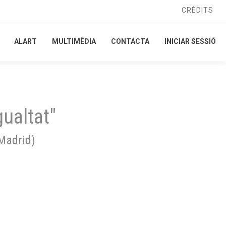
CRÈDITS
CRÈDITS
ALART
ALART
MULTIMÈDIA
MULTIMÈDIA
CONTACTA
CONTACTA
INICIAR SESSIÓ
INICIAR SESSIÓ
gualtat"
Madrid
)