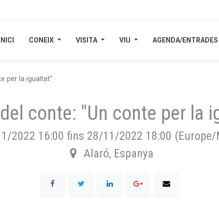
INICI
INICI
CONEIX
CONEIX
VISITA
VISITA
VIU
VIU
AGENDA/ENTRADES
AGENDA/ENTRADES
e per la igualtat"
del conte: "Un conte per la i
11/2022 16:00
fins
28/11/2022 18:00
(
Europe/
Alaró
,
Espanya