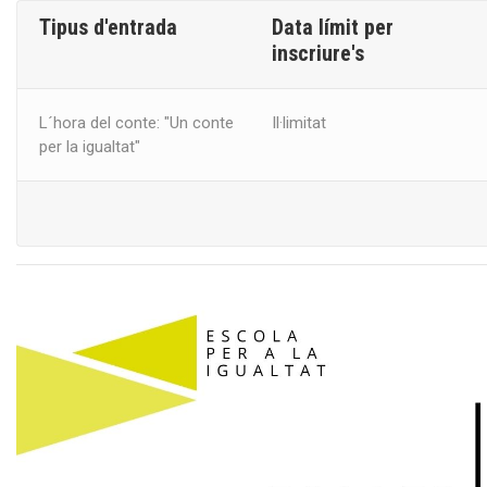
Tipus d'entrada
Data límit per
inscriure's
L´hora del conte: "Un conte
Il·limitat
per la igualtat"