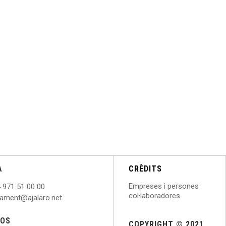
A
CRÈDITS
Empreses i persones
 971 51 00 00
col·laboradores.
ntament@ajalaro.net
NOS
COPYRIGHT © 2021