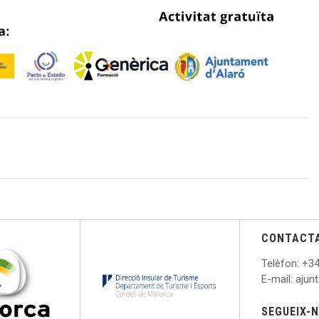
CONTACT
Telèfon
: +
34
E
-mail: aju
SEGUEIX-