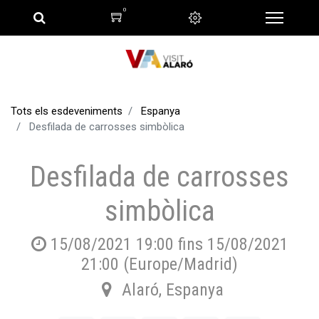
0
Tots els esdeveniments
Espanya
Desfilada de carrosses simbòlica
Desfilada de carrosses
simbòlica
15/08/2021 19:00
fins
15/08/2021
21:00
(
Europe/Madrid
)
Alaró
,
Espanya