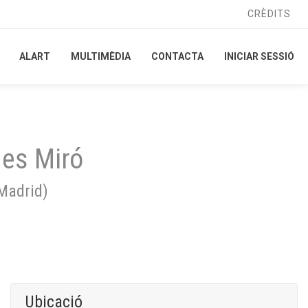
CRÈDITS
CRÈDITS
ALART
ALART
MULTIMÈDIA
MULTIMÈDIA
CONTACTA
CONTACTA
INICIAR SESSIÓ
INICIAR SESSIÓ
nes Miró
Madrid
)
Ubicació