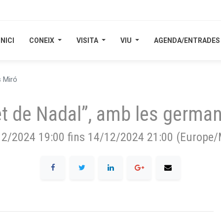
INICI
INICI
CONEIX
CONEIX
VISITA
VISITA
VIU
VIU
AGENDA/ENTRADES
AGENDA/ENTRADES
s Miró
t de Nadal”, amb les germa
12/2024 19:00
fins
14/12/2024 21:00
(
Europe/