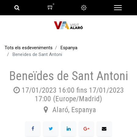
0
Tots els esdeveniments
Espanya
Beneïdes de Sant Antoni
Beneïdes de Sant Antoni
17/01/2023 16:00
fins
17/01/2023
17:00
(
Europe/Madrid
)
Alaró
,
Espanya