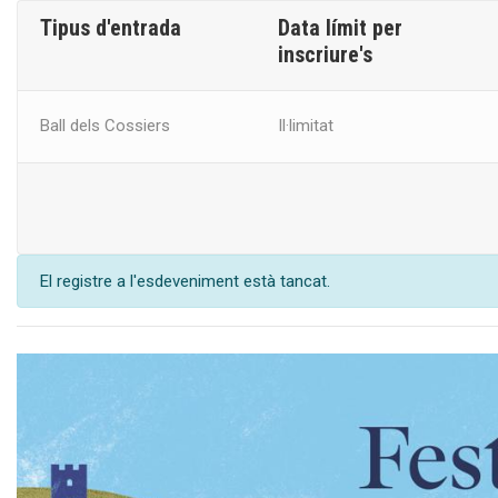
Tipus d'entrada
Data límit per
inscriure's
Ball dels Cossiers
Il·limitat
El registre a l'esdeveniment està tancat.