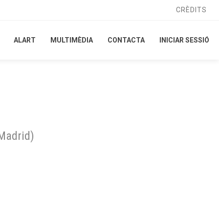
CRÈDITS
CRÈDITS
ALART
ALART
MULTIMÈDIA
MULTIMÈDIA
CONTACTA
CONTACTA
INICIAR SESSIÓ
INICIAR SESSIÓ
Madrid
)