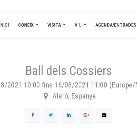
INICI
INICI
CONEIX
CONEIX
VISITA
VISITA
VIU
VIU
AGENDA/ENTRADES
AGENDA/ENTRADES
Ball dels Cossiers
08/2021 10:00
fins
16/08/2021 11:00
(
Europe/
Alaró
,
Espanya