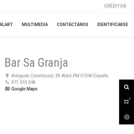
CRÉDITOS
CRÉDITOS
ALART
ALART
MULTIMEDIA
MULTIMEDIA
CONTÁCTANOS
CONTÁCTANOS
IDENTIFICARSE
IDENTIFICARSE
Bar Sa Granja
Avinguda Constitució, 39 Alaró PM 07340 España
971 510 248
Google Maps
0
0