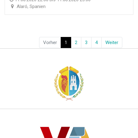
Alaró
,
Spanien
Vorher
1
2
3
4
Weiter