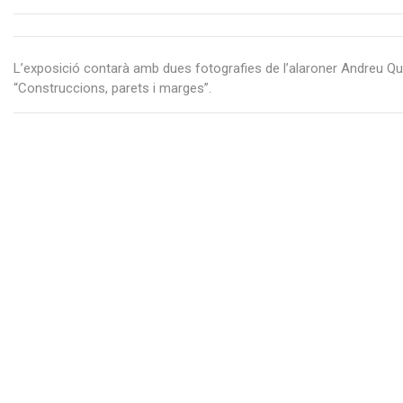
L’exposició contarà amb dues fotografies de l’alaroner Andreu Qui
“Construccions, parets i marges”.