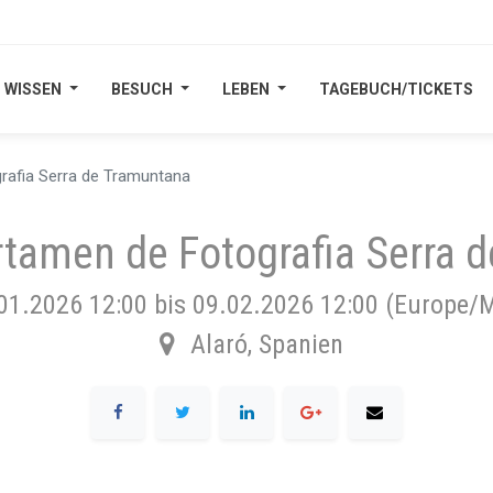
WISSEN
WISSEN
BESUCH
BESUCH
LEBEN
LEBEN
TAGEBUCH/TICKETS
TAGEBUCH/TICKETS
rafia Serra de Tramuntana
rtamen de Fotografia Serra 
01.2026 12:00
bis
09.02.2026 12:00
(
Europe/M
Alaró
,
Spanien