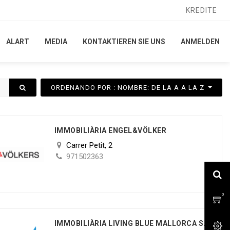
KREDITE
KREDITE
ALART
ALART
MEDIA
MEDIA
KONTAKTIEREN SIE UNS
KONTAKTIEREN SIE UNS
ANMELDEN
ANMELDEN
ORDENANDO POR : NOMBRE: DE LA A A LA Z
IMMOBILIÀRIA ENGEL&VÖLKER
Carrer Petit, 2
971502363
0
0
IMMOBILIÀRIA LIVING BLUE MALLORCA S.L.