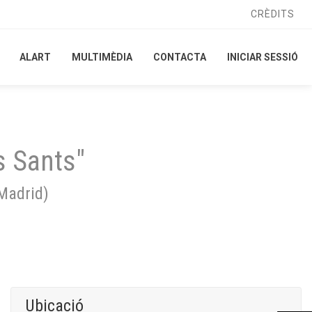
CRÈDITS
CRÈDITS
ALART
ALART
MULTIMÈDIA
MULTIMÈDIA
CONTACTA
CONTACTA
INICIAR SESSIÓ
INICIAR SESSIÓ
s Sants"
Madrid
)
Ubicació