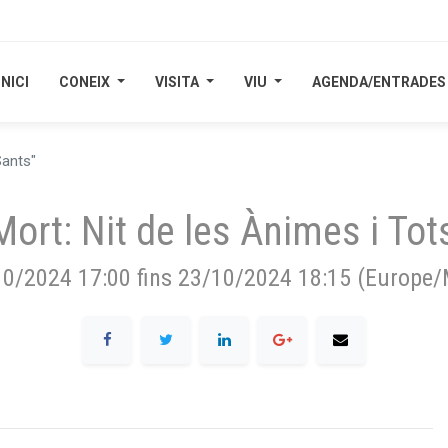
INICI
INICI
CONEIX
CONEIX
VISITA
VISITA
VIU
VIU
AGENDA/ENTRADES
AGENDA/ENTRADES
Sants"
 Mort: Nit de les Ànimes i Tot
10/2024 17:00
fins
23/10/2024 18:15
(
Europe/