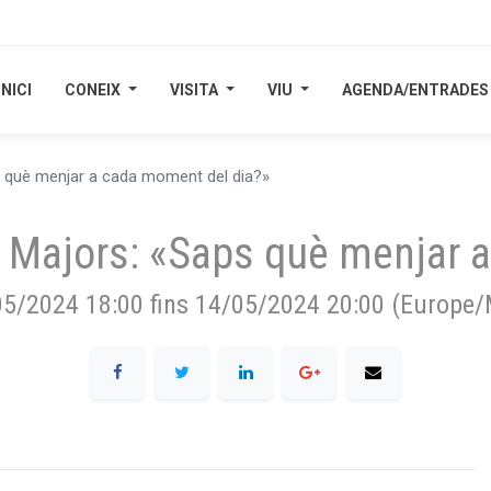
INICI
INICI
CONEIX
CONEIX
VISITA
VISITA
VIU
VIU
AGENDA/ENTRADES
AGENDA/ENTRADES
ps què menjar a cada moment del dia?»
 a Majors: «Saps què menjar 
05/2024 18:00
fins
14/05/2024 20:00
(
Europe/