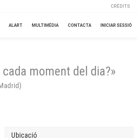
CRÈDITS
CRÈDITS
ALART
ALART
MULTIMÈDIA
MULTIMÈDIA
CONTACTA
CONTACTA
INICIAR SESSIÓ
INICIAR SESSIÓ
a cada moment del dia?»
Madrid
)
Ubicació