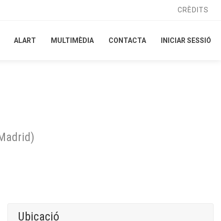
CRÈDITS
CRÈDITS
ALART
ALART
MULTIMÈDIA
MULTIMÈDIA
CONTACTA
CONTACTA
INICIAR SESSIÓ
INICIAR SESSIÓ
Madrid
)
Ubicació