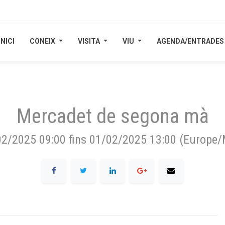
INICI
INICI
CONEIX
CONEIX
VISITA
VISITA
VIU
VIU
AGENDA/ENTRADES
AGENDA/ENTRADES
Mercadet de segona mà
02/2025 09:00
fins
01/02/2025 13:00
(
Europe/