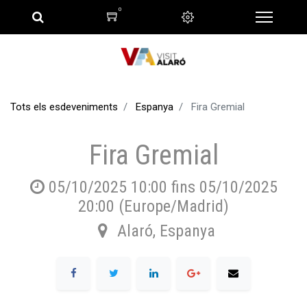
0
Tots els esdeveniments
Espanya
Fira Gremial
Fira Gremial
05/10/2025 10:00
fins
05/10/2025
20:00
(
Europe/Madrid
)
Alaró
,
Espanya