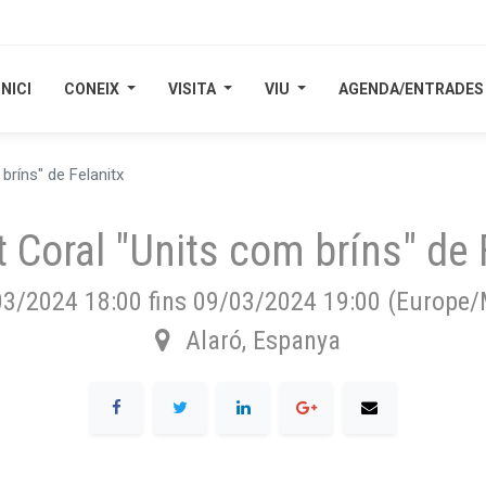
INICI
INICI
CONEIX
CONEIX
VISITA
VISITA
VIU
VIU
AGENDA/ENTRADES
AGENDA/ENTRADES
bríns" de Felanitx
 Coral "Units com bríns" de 
03/2024 18:00
fins
09/03/2024 19:00
(
Europe/
Alaró
,
Espanya