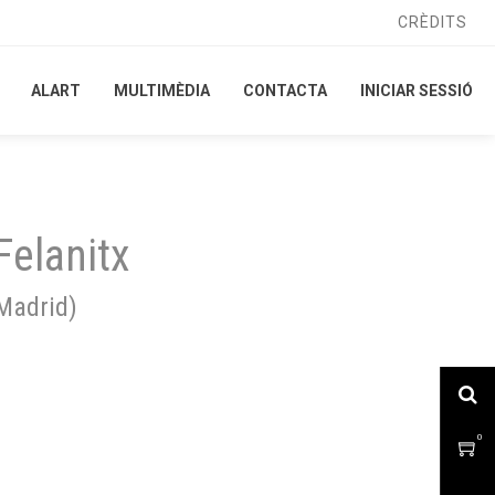
CRÈDITS
CRÈDITS
ALART
ALART
MULTIMÈDIA
MULTIMÈDIA
CONTACTA
CONTACTA
INICIAR SESSIÓ
INICIAR SESSIÓ
Felanitx
Madrid
)
0
0