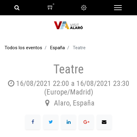
0
Todos los eventos
España
Teatre
Teatre
16/08/2021 22:00
a
16/08/2021 23:30
(
Europe/Madrid
)
Alaro
,
España