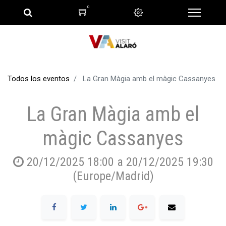
0
Todos los eventos
La Gran Màgia amb el màgic Cassanyes
La Gran Màgia amb el
màgic Cassanyes
20/12/2025 18:00
a
20/12/2025 19:30
(
Europe/Madrid
)