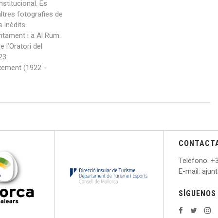
stitucional. Es
ltres fotografies de
 inèdits
ntament i a Al Rum.
 l’Oratori del
23.
xement (1922 -
CONTACT
Teléfono
: +
E
-mail: aju
SÍGUENOS