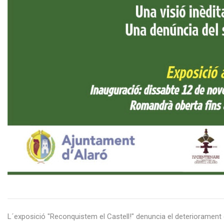
L´exposició "Reconquistem el Castell!" denuncia el deteriorament d