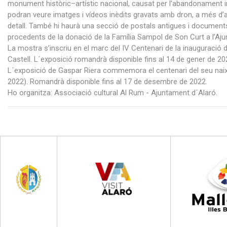
monument històric–artístic nacional, causat per l’abandonament in
podran veure imatges i vídeos inèdits gravats amb dron, a més d’a
detall. També hi haurà una secció de postals antigues i documents
procedents de la donació de la Família Sampol de Son Curt a l’Aju
La mostra s’inscriu en el marc del IV Centenari de la inauguració de
Castell. L´exposició romandrà disponible fins al 14 de gener de 20
L´exposició de Gaspar Riera commemora el centenari del seu nai
2022). Romandrà disponible fins al 17 de desembre de 2022.
Ho organitza: Associació cultural Al Rum - Ajuntament d´Alaró.