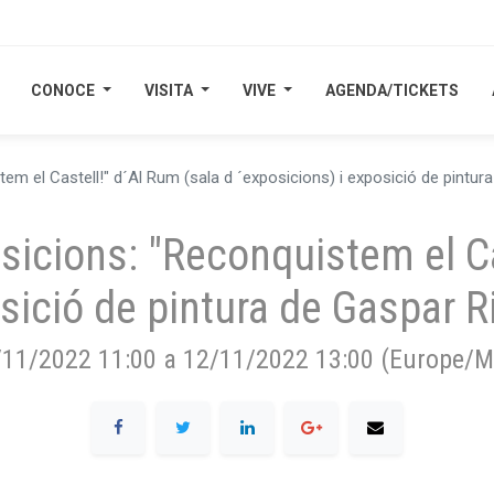
CONOCE
CONOCE
VISITA
VISITA
VIVE
VIVE
AGENDA/TICKETS
AGENDA/TICKETS
em el Castell!" d´Al Rum (sala d ´exposicions) i exposició de pintura
sicions: "Reconquistem el Ca
sició de pintura de Gaspar Ri
/11/2022 11:00
a
12/11/2022 13:00
(
Europe/M