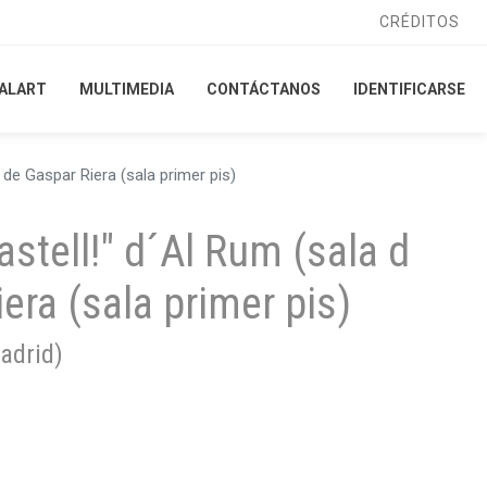
CRÉDITOS
CRÉDITOS
ALART
ALART
MULTIMEDIA
MULTIMEDIA
CONTÁCTANOS
CONTÁCTANOS
IDENTIFICARSE
IDENTIFICARSE
 de Gaspar Riera (sala primer pis)
stell!" d´Al Rum (sala d
era (sala primer pis)
adrid
)