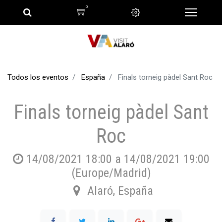
0
Todos los eventos
España
Finals torneig pàdel Sant Roc
Finals torneig pàdel Sant
Roc
14/08/2021 18:00
a
14/08/2021 19:00
(
Europe/Madrid
)
Alaró
,
España