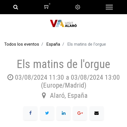
0
Todos los eventos
España
Els matins de l'orgue
Els matins de l'orgue
03/08/2024 11:30
a
03/08/2024 13:00
(
Europe/Madrid
)
Alaró
,
España