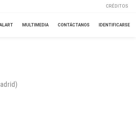
CRÉDITOS
CRÉDITOS
ALART
ALART
MULTIMEDIA
MULTIMEDIA
CONTÁCTANOS
CONTÁCTANOS
IDENTIFICARSE
IDENTIFICARSE
adrid
)