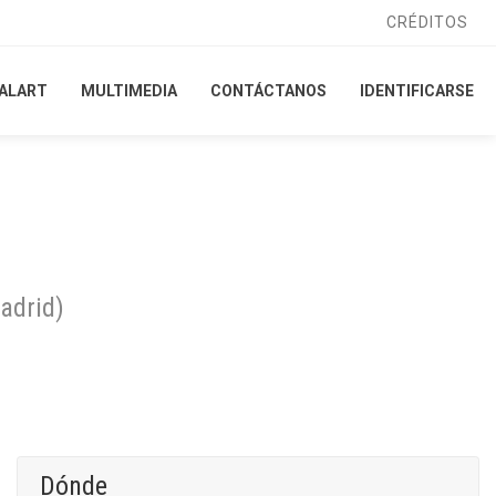
CRÉDITOS
CRÉDITOS
ALART
ALART
MULTIMEDIA
MULTIMEDIA
CONTÁCTANOS
CONTÁCTANOS
IDENTIFICARSE
IDENTIFICARSE
adrid
)
Dónde