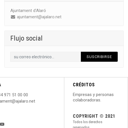
Ajuntament d'Alaró
ajuntament@ajalaro.net
Flujo social
SUSCRIBIRSE
A
CRÉDITOS
Empresas y personas
34 971 51 00 00
colaboradoras.
ntament@ajalaro.net
COPYRIGHT © 2021
Todos los derechos
reservados.