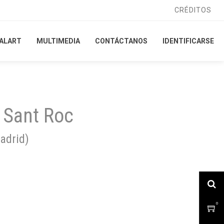
CRÉDITOS
CRÉDITOS
ALART
ALART
MULTIMEDIA
MULTIMEDIA
CONTÁCTANOS
CONTÁCTANOS
IDENTIFICARSE
IDENTIFICARSE
e Sant Roc
adrid
)
0
0