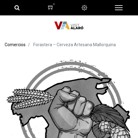
0
Comercios
Forastera – Cerveza Artesana Mallorquina