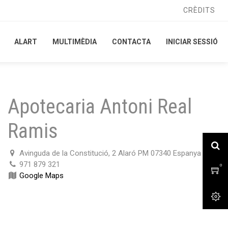
CRÈDITS
CRÈDITS
ALART
ALART
MULTIMÈDIA
MULTIMÈDIA
CONTACTA
CONTACTA
INICIAR SESSIÓ
INICIAR SESSIÓ
Apotecaria Antoni Real
Ramis
Avinguda de la Constitució, 2 Alaró PM 07340 Espanya
971 879 321
0
0
Google Maps