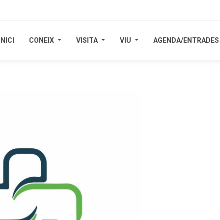
INICI
INICI
CONEIX
CONEIX
VISITA
VISITA
VIU
VIU
AGENDA/ENTRADES
AGENDA/ENTRADES