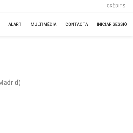
CRÈDITS
CRÈDITS
ALART
ALART
MULTIMÈDIA
MULTIMÈDIA
CONTACTA
CONTACTA
INICIAR SESSIÓ
INICIAR SESSIÓ
Madrid
)