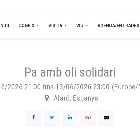
INICI
INICI
CONEIX
CONEIX
VISITA
VISITA
VIU
VIU
AGENDA/ENTRADES
AGENDA/ENTRADES
Pa amb oli solidari
06/2026 21:00
fins
13/06/2026 23:00
(
Europe/
Alaró
,
Espanya