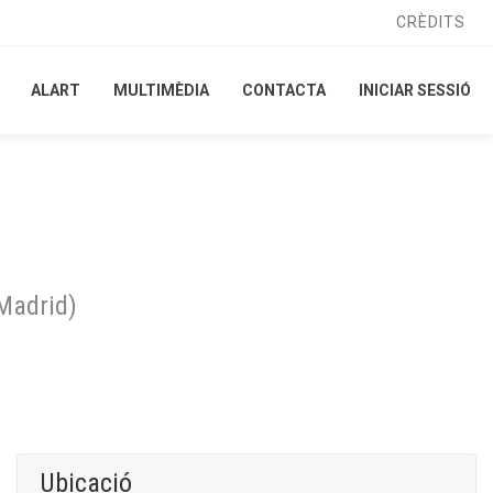
CRÈDITS
CRÈDITS
ALART
ALART
MULTIMÈDIA
MULTIMÈDIA
CONTACTA
CONTACTA
INICIAR SESSIÓ
INICIAR SESSIÓ
Madrid
)
Ubicació