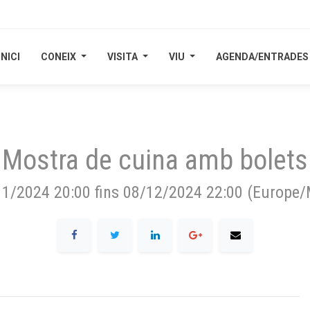
INICI
INICI
CONEIX
CONEIX
VISITA
VISITA
VIU
VIU
AGENDA/ENTRADES
AGENDA/ENTRADES
Mostra de cuina amb bolets
11/2024 20:00
fins
08/12/2024 22:00
(
Europe/