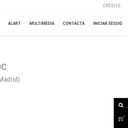
CRÈDITS
CRÈDITS
ALART
ALART
MULTIMÈDIA
MULTIMÈDIA
CONTACTA
CONTACTA
INICIAR SESSIÓ
INICIAR SESSIÓ
oc
Madrid
)
0
0