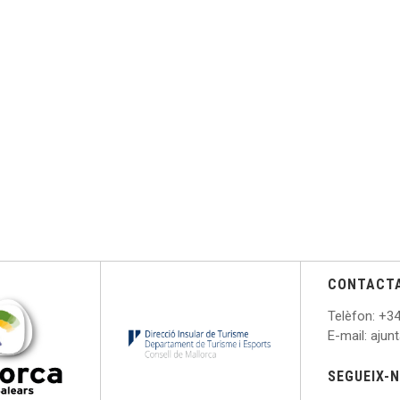
CONTACT
Telèfon
: +
34
E
-mail: aju
SEGUEIX-