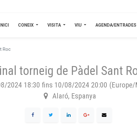
INICI
INICI
CONEIX
CONEIX
VISITA
VISITA
VIU
VIU
AGENDA/ENTRADES
AGENDA/ENTRADES
nt Roc
inal torneig de Pàdel Sant R
08/2024 18:30
fins
10/08/2024 20:00
(
Europe/
Alaró
,
Espanya