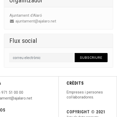
Organitzador
Ajuntament d'Alaró
ajuntament@ajalaro.net
Flux social
SUBSCRIURE
A
CRÈDITS
Empreses i persones
 971 51 00 00
col·laboradores.
ntament@ajalaro.net
NOS
COPYRIGHT © 2021