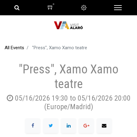
0
All Events
"Press", Xamo Xamo teatre
"Press", Xamo Xamo
teatre
05/16/2026 19:30
to
05/16/2026 20:00
(
Europe/Madrid
)