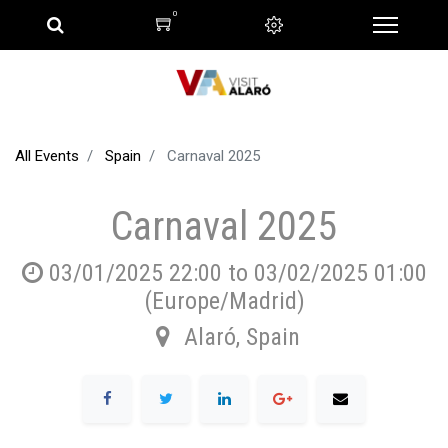
0
All Events
Spain
Carnaval 2025
Carnaval 2025
03/01/2025 22:00
to
03/02/2025 01:00
(
Europe/Madrid
)
Alaró
,
Spain