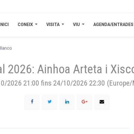
INICI
INICI
CONEIX
CONEIX
VISITA
VISITA
VIU
VIU
AGENDA/ENTRADES
AGENDA/ENTRADES
 Blanco
al 2026: Ainhoa Arteta i Xisc
10/2026 21:00
fins
24/10/2026 22:30
(
Europe/