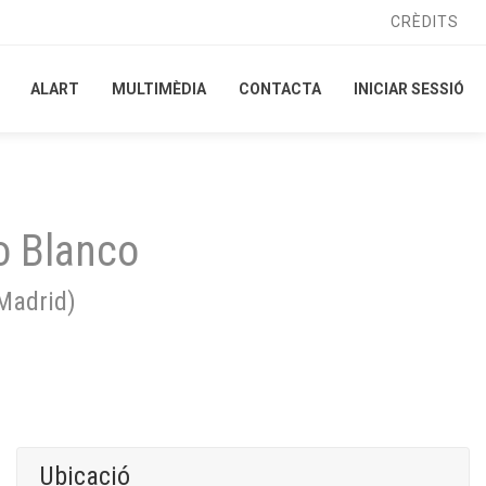
CRÈDITS
CRÈDITS
ALART
ALART
MULTIMÈDIA
MULTIMÈDIA
CONTACTA
CONTACTA
INICIAR SESSIÓ
INICIAR SESSIÓ
o Blanco
Madrid
)
Ubicació